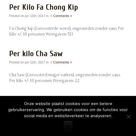
Per Kilo Fa Chong Kip
Posted on jun 11th, 2017 in //
Comments »
Fa Chong Kip (Geroosterde worst), ongesneden zonder saus Per
Kilo +/- 10 personen Weergaven: 513
Per kilo Cha Saw
Posted on jun 11th, 2017 in //
Comments »
Cha Saw (Geroosterd mager varken), ongesneden zonder saus
Per Kilo +/- 10 personen Weergaven: 22
Onze website plaatst cookies voor een betere
gebruikerservaring. We gebruiken cookies om de functies voor
social media en websiteverkeer te analyseren.
Wordpress Design by
Innova Design Amsterdam
Ok
Eatery Theme
by
Themovation