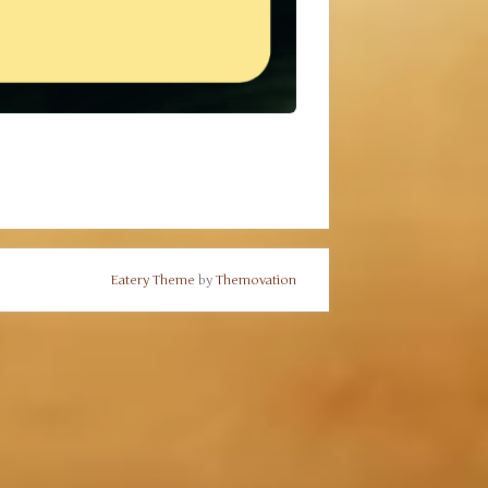
Eatery Theme
by
Themovation