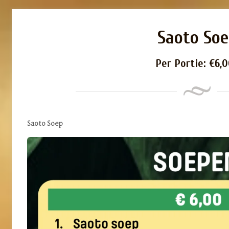
Saoto So
Per Portie:
€
6,
Saoto Soep