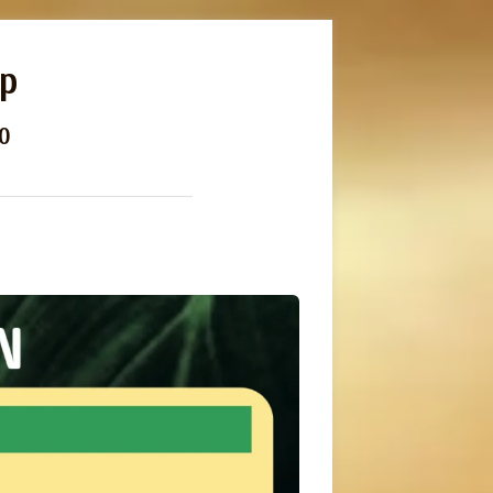
ep
00