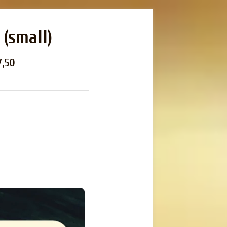
(small)
7,50